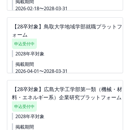
掲載期間
campus.net/upload/freepage/695f18ea54f63.pdf
■掲載費：55,000円(税込) ■掲載期間：2026年4
2026-02-18〜2028-03-31
月1日～2028年3月31日 下書き機能はございませ
詳細資料
https://second-
ん。 すぐに入力できない内容がある場合は、「ダミ
campus.net/upload/freepage/67ce91bf7aee9.pdf
ー」や「000」などをご入力して進んでください。
【28卒対象】鳥取大学地域学部就職プラットフ
※ご請求書は掲載が確定した月末に発行いたしま
※掲載確定後も何度でも編集可能です。
ォーム
す。 下書き機能はございません。 「回答内容を学生
に公開しない」というチェック付きの質問は 「ダミ
申込受付中
ー」や「000」などをご入力いただき、 「回答内容
を学生に公開しない」というチェックボックスへチ
2028年卒対象
ェックをしてお申込みを進めていただくことも可能
掲載期間
です。 ※掲載確定後も何度でも編集可能です。
2026-04-01〜2028-03-31
下書き機能はございません。 すぐに入力できない内
容がある場合は、「ダミー」や「000」などをご入
【28卒対象】広島大学工学部第一類（機械・材
力して進んでください。 ※掲載確定後も何度でも編
料・エネルギー系）企業研究プラットフォーム
集可能です。 詳細資料
https://second-
campus.net/upload/freepage/69439fc676204.pdf
申込受付中
※ご請求書は掲載が確定した月末に発行いたしま
す。
2028年卒対象
掲載期間