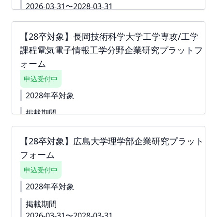
2026-03-31〜2028-03-31
広島大学工学部第一類（機械・材料・エネルギー系）
企業研究プラットフォームは本学学生の採用を希望い
【28卒対象】長岡技術科学大学工学専攻/工学
ただける企業様の情報を学生へ届けることを目的とし
課程電気電子情報工学分野企業研究プラットフ
たサイトです。 本プラットフォームへ掲載いただく
企業様の情報を定期的に学生へ発信、特集を更新する
ォーム
ことで、学生の選択肢を広げると同時に、貴社へ興味
申込受付中
関心をもつ機会を提供することを目的としておりま
す。 ▼詳細資料
https://second-
2028年卒対象
campus.net/upload/freepage/695b5d8765b84.pdf
■掲載費：55,000円(税込) ■掲載期間：2026年4月
掲載期間
1日～2028年3月31日 下書き機能はございません。
2026-03-31〜2028-03-31
すぐに入力できない内容がある場合は、「ダミー」や
「000」などをご入力して進んでください。 ※掲載確
【28卒対象】広島大学理学部企業研究プラット
下書き機能はございません。 「回答内容を学生に公
定後も何度でも編集可能です。
開しない」というチェック付きの質問は 「ダミー」
フォーム
や「000」などをご入力いただき、 「回答内容を学
生に公開しない」というチェックボックスへチェッ
申込受付中
クをしてお申込みを進めていただくことも可能で
2028年卒対象
す。 ※掲載確定後も何度でも編集可能です。 ※ご請
求書は掲載が確定した月末に発行いたします。 ツ
掲載期間
ナガリへアップロードいたしますので、ダウンロー
2026-03-31〜2028-03-31