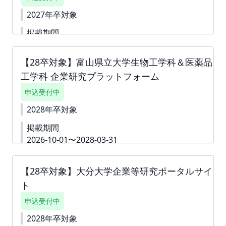
目訪問 12:50～13:15 4 社目訪問 13:20～14:00 フリ
資料
https://second-
ータイム 午後の部 14:40～15:00 企業説明 15:00～
2027年卒対象
campus.net/upload/freepage/698ac9daded54.pdf
15:15 学生説明 15:15～15:40 1 社目訪問 15:45～
■掲載費：55,000円(税込) ■掲載期間：2026年4月1
16:10 2 社目訪問 16:20～16:45 3 社目訪問 16:50～
掲載期間
日～2028年3月31日 下書き機能はございません。 す
17:25 4 社目訪問 17:25～18:00 フリータイム ▼山口
2026-02-24〜2027-03-31
ぐに入力できない内容がある場合は、「ダミー」や
大学から文書をお預かりしております。 必ずご一読
「000」などをご入力して進んでください。 ※掲載確
【28卒対象】富山県立大学生物工学科＆医薬品
大阪公立大学 農学部 応用生物科学科/応用生物科学専
ください。
https://second-
定後も何度でも編集可能です。
攻 企業研究プラットフォームは、本学部学生の採用
campus.net/upload/freepage/69a0e207da74f.pdf
工学科 企業研究プラットフォーム
を希望いただける企業様の情報を学生へ届けること
▼本プラットフォームの詳細資料です
を目的としたサイトです。本プラットフォームへ掲
https://second-
申込受付中
載いただく企業様の情報を定期的に学生へ発信、特
campus.net/upload/freepage/69a0e2512b307.pdf
2028年卒対象
集を更新することで、学生の選択肢を広げると同時
※掲載確定後も何度でも編集可能です。
に、貴社へ興味関心をもつ機会を提供することを目
掲載期間
的としております。 ▼詳細資料
https://second-
2026-10-01〜2028-03-31
campus.net/upload/freepage/6981b5a0c75dd.pdf
■掲載費：55,000円(税込) ■掲載期間：2026年2月25
富山県立大学生物工学科＆医薬品工学科 企業研究プ
日～2027年3月31日 下書き機能はございません。 す
ラットフォームは本学学生の採用を希望いただける
【28卒対象】大分大学企業等研究ポータルサイ
ぐに入力できない内容がある場合は、「ダミー」や
企業様の情報を学生へ届けることを目的としたサイ
「000」などをご入力して進んでください。 ※掲載確
ト
トです。本プラットフォームへ掲載いただく企業様
定後も何度でも編集可能です。
の情報を定期的に学生へ発信、特集を更新すること
申込受付中
で、学生の選択肢を広げると同時に、貴社へ興味関
心をもつ機会を提供することを目的としておりま
2028年卒対象