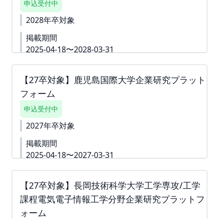
申込受付中
月28日(火)［対面(吉田キャンパス)］ ・5月14日(木)
［対面(吉田キャンパス)］ ・5月19日(火)［対面(常盤
2028年卒対象
キャンパス)］ ＜タイムスケジュール＞ 13:20-
掲載期間
13:50：1回目の面談会 14:00-14:30：2回目の面談会
14:40-15:10：3回目の面談会 15:20-15:50：4回目の
2025-04-18〜2028-03-31
面談会 ▼山口大学から文書をお預かりしておりま
下書き機能はございません。 すぐに入力できない内
す。 必ずご一読ください。
容がある場合は、「ダミー」や「000」などをご入
https://ds0n.cc.yamaguchi-u.ac.jp/~ss-
【27卒対象】鹿児島国際大学企業研究プラット
力して進んでください。 ※掲載確定後も何度でも編
web/collabo/platform/plfkyujin27.pdf
▼本プラッ
フォーム
集可能です。 詳細資料
https://second-
トフォームの詳細資料です
https://second-
campus.net/upload/freepage/67d7ebcfe7701.pdf
campus.net/upload/freepage/68a3bca82a8a3.pdf
申込受付中
※ご請求書は掲載が確定した月末に発行いたしま
下書き機能はございません。 「回答内容を学生に公
す。
2027年卒対象
開しない」というチェック付きの質問は 「ダミー」
や「000」などをご入力いただき、 「回答内容を学
掲載期間
生に公開しない」というチェックボックスへチェッ
2025-04-18〜2027-03-31
クをしてお申込みを進めていただくことも可能で
す。 ※掲載確定後も何度でも編集可能です。
詳細資料
https://second-
campus.net/upload/freepage/67d7eba416c51.pdf
【27卒対象】長岡技術科学大学工学専攻/工学
下書き機能はございません。 「回答内容を学生に公
課程電気電子情報工学分野企業研究プラットフ
開しない」というチェック付きの質問は 「ダミー」
や「000」などをご入力いただき、 「回答内容を学
ォーム