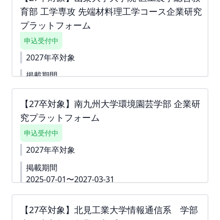
容がある場合は、「ダミー」や「000」などをご入
育部 工学専攻 先端材料理工学コース企業研究
力して進んでください。 ※掲載確定後も何度でも編
プラットフォーム
集可能です。 ▼詳細資料
https://second-
campus.net/upload/freepage/688898a2e5bfa.pdf
申込受付中
※ご請求書は掲載が確定した月末に発行いたしま
す。
2027年卒対象
掲載期間
2025-07-14〜2027-03-31
【27卒対象】南九州大学環境園芸学部 企業研
下書き機能はございません。 すぐに入力できない内
容がある場合は、「ダミー」や「000」などをご入力
究プラットフォーム
して進んでください。 ※掲載確定後も何度でも編集
可能です。 詳細資料
申込受付中
https://second-
campus.net/upload/freepage/684a8eabe3859.pdf
2027年卒対象
※ご請求書は掲載が確定した月末に発行いたします。
掲載期間
2025-07-01〜2027-03-31
下書き機能はございません。 すぐに入力できない内
容がある場合は、「ダミー」や「000」などをご入力
【27卒対象】北見工業大学情報通信系 学部
して進んでください。 ※掲載確定後も何度でも編集