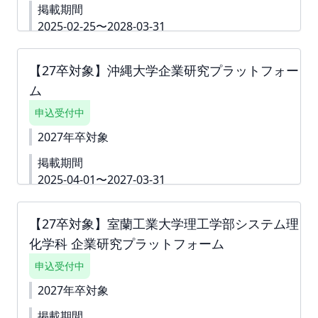
掲載期間
求書は掲載が確定した月末に発行いたします。 ツ
ナガリへアップロードいたしますので、ダウンロー
2025-02-25〜2028-03-31
ドいただきご対応をよろしくお願いいたします。
詳細資料
https://second-
お支払い締切は翌月末でございます。
campus.net/upload/freepage/67abf7e4e2ca7.pdf
【27卒対象】沖縄大学企業研究プラットフォー
下書き機能はございません。 「回答内容を学生に公
ム
開しない」というチェック付きの質問は 「ダミー」
や「000」などをご入力いただき、 「回答内容を学
申込受付中
生に公開しない」というチェックボックスへチェッ
クをしてお申込みを進めていただくことも可能で
2027年卒対象
す。 ※掲載確定後も何度でも編集可能です。 ※ご請
掲載期間
求書は掲載が確定した月末に発行いたします。 ツ
ナガリへアップロードいたしますので、ダウンロー
2025-04-01〜2027-03-31
ドいただきご対応をよろしくお願いいたします。
詳細資料
https://second-
お支払い締切は翌月末でございます。
campus.net/upload/freepage/679b13525fbbd.pdf
【27卒対象】室蘭工業大学理工学部システム理
下書き機能はございません。 「回答内容を学生に公
化学科 企業研究プラットフォーム
開しない」というチェック付きの質問は 「ダミー」
や「000」などをご入力いただき、 「回答内容を学
申込受付中
生に公開しない」というチェックボックスへチェッ
クをしてお申込みを進めていただくことも可能で
2027年卒対象
す。 ※掲載確定後も何度でも編集可能です。 ※ご請
掲載期間
求書は掲載が確定した月末に発行いたします。 ツ