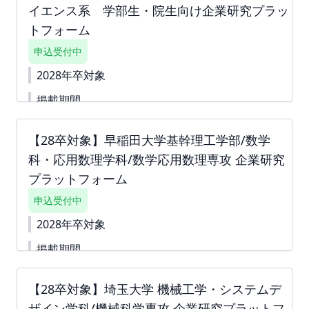
イエンス系 学部生・院生向け企業研究プラッ
下書き機能はございません。 「回答内容を学生に公
開しない」というチェック付きの質問は 「ダミー」
トフォーム
や「000」などをご入力いただき、 「回答内容を学
申込受付中
生に公開しない」というチェックボックスへチェッ
クをしてお申込みを進めていただくことも可能で
2028年卒対象
す。 ※掲載確定後も何度でも編集可能です。
掲載期間
2026-10-01〜2028-03-31
【28卒対象】早稲田大学基幹理工学部/数学
下書き機能はございません。 すぐに入力できない内
容がある場合は、「ダミー」や「000」などをご入
科・応用数理学科/数学応用数理専攻 企業研究
力して進んでください。 ※掲載確定後も何度でも編
プラットフォーム
集可能です。 詳細資料
https://second-
campus.net/upload/freepage/69e076d18fe27.pdf
申込受付中
※ご請求書は掲載が確定した月末に発行いたしま
す。
2028年卒対象
掲載期間
2026-05-16〜2028-03-31
【28卒対象】埼玉大学 機械工学・システムデ
詳細資料
https://second-
campus.net/upload/freepage/69e0ba36bf0fc.pdf
ザイン学科/機械科学専攻 企業研究プラットフ