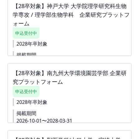
campus.net/upload/freepage/6a4cb3dc7c56d.pdf
【28卒対象】神戸大学 大学院理学研究科生物
※ご請求書は掲載が確定した月末に発行いたしま
学専攻 / 理学部生物学科 企業研究プラットフ
す。 下書き機能はございません。 「回答内容を学生
に公開しない」というチェック付きの質問は 「ダミ
ォーム
ー」や「000」などをご入力いただき、 「回答内容
申込受付中
を学生に公開しない」というチェックボックスへチ
ェックをしてお申込みを進めていただくことも可能
2028年卒対象
です。 ※掲載確定後も何度でも編集可能です。
掲載期間
2026-07-24〜2028-03-31
【28卒対象】南九州大学環境園芸学部 企業研
詳細資料
https://second-
campus.net/upload/freepage/6a47207c33a16.pdf
究プラットフォーム
※ご請求書は掲載が確定した月末に発行いたしま
す。 下書き機能はございません。 「回答内容を学生
申込受付中
に公開しない」というチェック付きの質問は 「ダミ
2028年卒対象
ー」や「000」などをご入力いただき、 「回答内容
を学生に公開しない」というチェックボックスへチ
掲載期間
ェックをしてお申込みを進めていただくことも可能
2026-10-01〜2028-03-31
です。 ※掲載確定後も何度でも編集可能です。
▼詳細資料
https://second-
campus.net/upload/freepage/6a435b522abfc.pdf