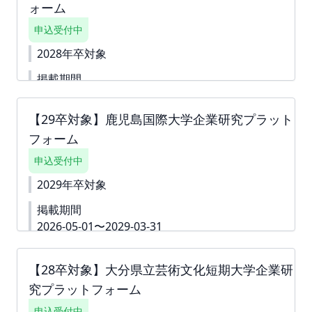
ォーム
とを目的としたサイトです。本プラットフォームへ
掲載いただく企業様の情報を定期的に学生へ発信、
申込受付中
特集を更新することで、学生の選択肢を広げると同
時に、貴社へ興味関心をもつ機会を提供することを
2028年卒対象
目的としております。 ▼詳細資料
https://second-
掲載期間
campus.net/upload/freepage/69df1ae9b0b7a.pdf
■掲載費：55,000円(税込) ■掲載期間：2026年4月
2026-09-01〜2028-03-31
17日～2028年3月31日 下書き機能はございません。
【29卒対象】鹿児島国際大学企業研究プラット
詳細資料
https://second-
すぐに入力できない内容がある場合は、「ダミー」
campus.net/upload/freepage/69dededaed6c8.pdf
や「000」などをご入力して進んでください。 ※掲
フォーム
下書き機能はございません。 「回答内容を学生に公
載確定後も何度でも編集可能です。
開しない」というチェック付きの質問は 「ダミー」
申込受付中
や「000」などをご入力いただき、 「回答内容を学生
2029年卒対象
に公開しない」というチェックボックスへチェックを
してお申込みを進めていただくことも可能です。 ※
掲載期間
掲載確定後も何度でも編集可能です。 ※ご請求書は
2026-05-01〜2029-03-31
掲載が確定した月末に発行いたします。 ツナガリ
へアップロードいたしますので、ダウンロードいただ
下書き機能はございません。 すぐに入力できない内
きご対応をよろしくお願いいたします。 お支払い
容がある場合は、「ダミー」や「000」などをご入力
【28卒対象】大分県立芸術文化短期大学企業研
締切は翌月末でございます。
して進んでください。 ※掲載確定後も何度でも編集
究プラットフォーム
可能です。 詳細資料
https://second-
campus.net/upload/freepage/69d83940b6d1b.pdf
申込受付中