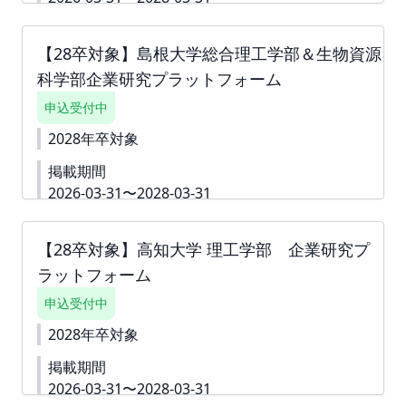
ドいただきご対応をよろしくお願いいたします。
お支払い締切は翌月末でございます。 詳細資料
広島大学理学部(※メイン閲覧対象は化学科の学生で
https://second-
す。)の学生へ貴社の魅力や活躍中のOBOG情報を大
【28卒対象】島根大学総合理工学部＆生物資源
campus.net/upload/freepage/6940ea9e7460d.pdf
学公認で届けることができるサイトです。 本プラッ
科学部企業研究プラットフォーム
トフォームへ掲載いただく企業様の情報を定期的に
学生へ発信、記事を更新することで、学生の選択肢
申込受付中
を広げると同時に、貴社へ興味関心をもつ機会を提
供することを目的としております。 下書き機能はご
2028年卒対象
ざいません。 すぐに入力できない内容がある場合
掲載期間
は、「ダミー」や「000」などをご入力して進んで
ください。 ※掲載確定後も何度でも編集可能です。
2026-03-31〜2028-03-31
▼詳細資料はこちら
https://second-
下書き機能はございません。 「回答内容を学生に公
campus.net/upload/freepage/693fae7fa9c01.pdf
開しない」というチェック付きの質問は 「ダミー」
【28卒対象】高知大学 理工学部 企業研究プ
や「000」などをご入力いただき、 「回答内容を学
ラットフォーム
生に公開しない」というチェックボックスへチェッ
クをしてお申込みを進めていただくことも可能で
申込受付中
す。 ※掲載確定後も何度でも編集可能です。 ※掲載
確定後も何度でも編集可能です。 詳細資料
2028年卒対象
https://second-
掲載期間
campus.net/upload/freepage/6919a27f013ae.pdf
※ご請求書は掲載が確定した月末に発行いたしま
2026-03-31〜2028-03-31
す。 ツナガリへアップロードいたしますので、ダ