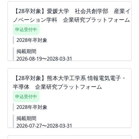
【28卒対象】愛媛大学 社会共創学部 産業イ
ノベーション学科 企業研究プラットフォーム
申込受付中
2028年卒対象
掲載期間
2026-08-19〜2028-03-31
詳細資料
https://second-
campus.net/upload/freepage/6a67fae56f6ba.pdf
【28卒対象】熊本大学工学系 情報電気電子・
※ご請求書は掲載が確定した月末に発行いたしま
半導体 企業研究プラットフォーム
す。 下書き機能はございません。 「回答内容を学
生に公開しない」というチェック付きの質問は 「ダ
申込受付中
ミー」や「000」などをご入力いただき、 「回答内
容を学生に公開しない」というチェックボックスへ
2028年卒対象
チェックをしてお申込みを進めていただくことも可
掲載期間
能です。 ※掲載確定後も何度でも編集可能です。
2026-07-27〜2028-03-31
詳細資料
https://second-