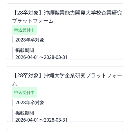
▼本プラットフォームの詳細資料です
ウンロードいただき、翌月末までにお支払いのほど
https://second-
よろしくお願いいたします。
【28卒対象】沖縄職業能力開発大学校企業研究
campus.net/upload/freepage/6919a93b3b394.pdf
プラットフォーム
下書き機能はございません。 「回答内容を学生に公
開しない」というチェック付きの質問は 「ダミー」
申込受付中
や「000」などをご入力いただき、 「回答内容を学
生に公開しない」というチェックボックスへチェッ
2028年卒対象
クをしてお申込みを進めていただくことも可能で
掲載期間
す。 ※掲載確定後も何度でも編集可能です。 ※ご請
求書は掲載が確定した月末に発行いたします。 ツ
2026-04-01〜2028-03-31
ナガリへアップロードいたしますので、ダウンロー
下書き機能はございません。 「回答内容を学生に公
ドいただきご対応をよろしくお願いいたします。
開しない」というチェック付きの質問は 「ダミー」
お支払い締切は翌月末でございます。
【28卒対象】沖縄大学企業研究プラットフォー
や「000」などをご入力いただき、 「回答内容を学
ム
生に公開しない」というチェックボックスへチェッ
クをしてお申込みを進めていただくことも可能で
申込受付中
す。 ※掲載確定後も何度でも編集可能です。 ※ご請
求書は掲載が確定した月末に発行いたします。 ツ
2028年卒対象
ナガリへアップロードいたしますので、ダウンロー
掲載期間
ドいただきご対応をよろしくお願いいたします。
お支払い締切は翌月末でございます。 詳細資料
2026-04-01〜2028-03-31
https://second-
下書き機能はございません。 「回答内容を学生に公