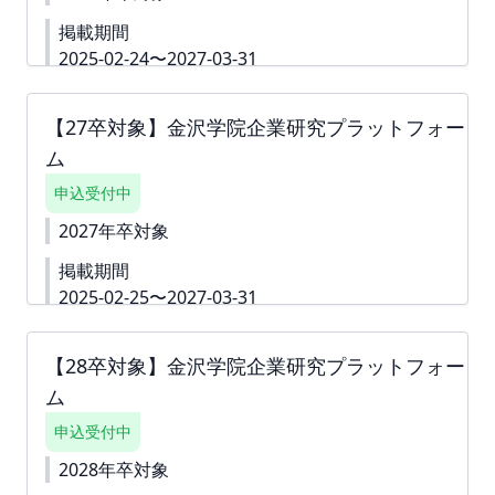
掲載期間
2025-02-24〜2027-03-31
詳細資料
https://second-
campus.net/upload/freepage/67c6d5ef2b9ed.pdf
【27卒対象】金沢学院企業研究プラットフォー
下書き機能はございません。 「回答内容を学生に公
ム
開しない」というチェック付きの質問は 「ダミー」
や「000」などをご入力いただき、 「回答内容を学
申込受付中
生に公開しない」というチェックボックスへチェッ
クをしてお申込みを進めていただくことも可能で
2027年卒対象
す。 ※掲載確定後も何度でも編集可能です。 ※ご請
掲載期間
求書は掲載が確定した月末に発行いたします。 ツ
ナガリへアップロードいたしますので、ダウンロー
2025-02-25〜2027-03-31
ドいただきご対応をよろしくお願いいたします。
詳細資料
https://second-
お支払い締切は翌月末でございます。
campus.net/upload/freepage/67abf7a65d837.pdf
【28卒対象】金沢学院企業研究プラットフォー
下書き機能はございません。 「回答内容を学生に公
ム
開しない」というチェック付きの質問は 「ダミー」
や「000」などをご入力いただき、 「回答内容を学
申込受付中
生に公開しない」というチェックボックスへチェッ
クをしてお申込みを進めていただくことも可能で
2028年卒対象
す。 ※掲載確定後も何度でも編集可能です。 ※ご請