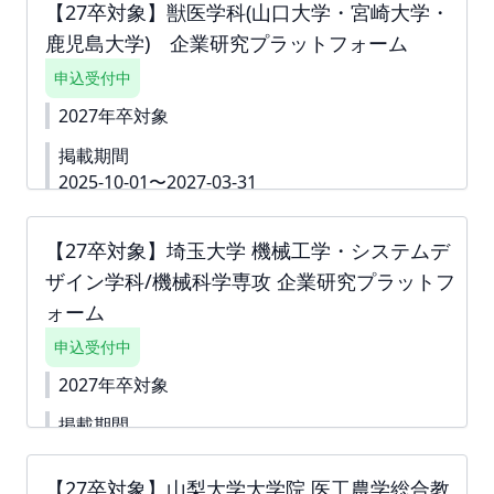
campus.net/upload/freepage/68dfdf97eb2d1.pdf
【27卒対象】獣医学科(山口大学・宮崎大学・
※ご請求書は掲載が確定した月末に発行いたしま
鹿児島大学) 企業研究プラットフォーム
す。 下書き機能はございません。 「回答内容を学生
に公開しない」というチェック付きの質問は 「ダミ
申込受付中
ー」や「000」などをご入力いただき、 「回答内容
を学生に公開しない」というチェックボックスへチ
2027年卒対象
ェックをしてお申込みを進めていただくことも可能
掲載期間
です。 ※掲載確定後も何度でも編集可能です。
2025-10-01〜2027-03-31
▼詳細資料
https://second-
campus.net/upload/freepage/68ac23e6bb29a.pdf
【27卒対象】埼玉大学 機械工学・システムデ
※ご請求書は掲載が確定した月末に発行いたします。
ザイン学科/機械科学専攻 企業研究プラットフ
下書き機能はございません。 「回答内容を学生に公
開しない」というチェック付きの質問は 「ダミー」
ォーム
や「000」などをご入力いただき、 「回答内容を学
申込受付中
生に公開しない」というチェックボックスへチェッ
クをしてお申込みを進めていただくことも可能で
2027年卒対象
す。 ※掲載確定後も何度でも編集可能です。
掲載期間
2025-08-18〜2027-03-31
【27卒対象】山梨大学大学院 医工農学総合教
下書き機能はございません。 すぐに入力できない内