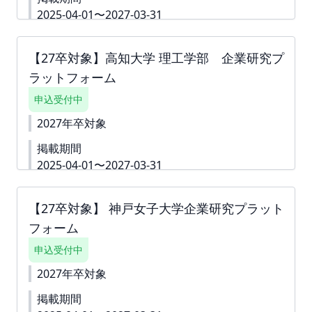
ナガリへアップロードいたしますので、ダウンロー
2025-04-01〜2027-03-31
ドいただきご対応をよろしくお願いいたします。
詳細資料
https://second-
お支払い締切は翌月末でございます。
campus.net/upload/freepage/679c69b62f1bd.pdf
【27卒対象】高知大学 理工学部 企業研究プ
下書き機能はございません。 「回答内容を学生に公
ラットフォーム
開しない」というチェック付きの質問は 「ダミー」
や「000」などをご入力いただき、 「回答内容を学
申込受付中
生に公開しない」というチェックボックスへチェッ
クをしてお申込みを進めていただくことも可能で
2027年卒対象
す。 ※掲載確定後も何度でも編集可能です。 ※ご請
掲載期間
求書は掲載が確定した月末に発行いたします。 ツ
ナガリへアップロードいたしますので、ダウンロー
2025-04-01〜2027-03-31
ドいただきご対応をよろしくお願いいたします。
▼本プラットフォームの詳細資料です
お支払い締切は翌月末でございます。
https://second-
【27卒対象】 神戸女子大学企業研究プラット
campus.net/upload/freepage/6791e7890250b.pdf
フォーム
下書き機能はございません。 「回答内容を学生に公
開しない」というチェック付きの質問は 「ダミー」
申込受付中
や「000」などをご入力いただき、 「回答内容を学
生に公開しない」というチェックボックスへチェッ
2027年卒対象
クをしてお申込みを進めていただくことも可能で
掲載期間
す。 ※掲載確定後も何度でも編集可能です。 ※ご請