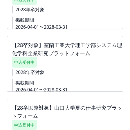
※ご請求書は掲載が確定した月末に発行いたします。
2028年卒対象
掲載期間
2026-04-01〜2028-03-31
下書き機能はございません。 すぐに入力できない内
容がある場合は、「ダミー」や「000」などをご入
【28卒対象】室蘭工業大学理工学部システム理
力して進んでください。 ※掲載確定後も何度でも編
化学科企業研究プラットフォーム
集可能です。 ▼詳細資料
https://second-
campus.net/upload/freepage/69c6098f9eb33.pdf
申込受付中
※ご請求書は掲載が確定した月末に発行いたしま
す。
2028年卒対象
掲載期間
2026-04-01〜2028-03-31
詳細資料
https://second-
campus.net/upload/freepage/69c24de12deaf.pdf
【28卒以降対象】山口大学夏の仕事研究プラッ
下書き機能はございません。 「回答内容を学生に公
トフォーム
開しない」というチェック付きの質問は 「ダミー」
や「000」などをご入力いただき、 「回答内容を学
申込受付中
生に公開しない」というチェックボックスへチェッ