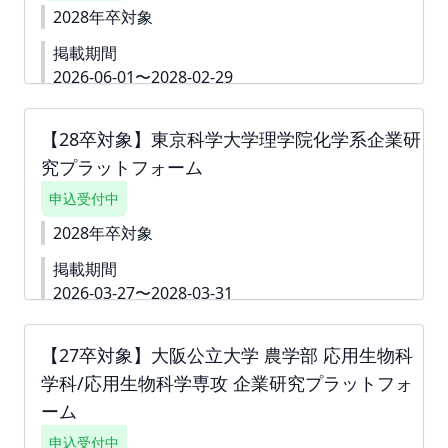
クをしてお申込みを進めていただくことも可能で
2028年卒対象
す。 ※掲載確定後も何度でも編集可能です。 ※ご請
掲載期間
求書は掲載が確定した月末に発行いたします。 ツ
ナガリへアップロードいたしますので、ダウンロー
2026-06-01〜2028-02-29
ドいただきご対応をよろしくお願いいたします。
■掲載期間 2026年6月1日～2028年2月29日 ■閲覧対
お支払い締切は翌月末でございます。
象 28年卒以降(1年生～3年生) ■掲載費 55,000円(税
【28卒対象】東京科学大学理学院化学系企業研
込) ■掲載特典(プラットフォーム対話会) ※掲載特典
究プラットフォーム
のお申込みはツナガク(https://tsunagaku.com/ )よ
り受け付けております。 ＜開催日程＞ ※下記いずれ
申込受付中
か1日程にご参加可能です。 ・7月1日(水)※対面(吉田
キャンパス) 14:40～15:00 参加企業様へ当日の流れ
2028年卒対象
を 説明 15:00～15:15 学生 へ当日の流れを 説明
掲載期間
15:15～15:40 1 社目訪問 15:45～16:10 2 社目訪問
16:20～16:45 3 社目訪問 16:50～17:15 4 社目訪問
2026-03-27〜2028-03-31
17:20～18:00 フリータイム ・7月8日(水)※オンライ
東京科学大学理学院化学系企業研究プラットフォー
ン 15:00～15:45 企業１分間スピーチ 15:45～16:10
ムは、本学部学生の採用を希望いただける企業様の
1 社目訪問 16:20～16:45 2 社目訪問 16:50～17:15 3
【27卒対象】大阪公立大学 農学部 応用生物科
情報を学生へ届けることを目的としたサイトです。
社目訪問 17:20～18:00 フリータイム ・11月3日(火/
学科/応用生物科学専攻 企業研究プラットフォ
本プラットフォームへ掲載いただく企業様の情報を
祝) ※対面(常盤キャンパス) 午前の部 10:40～11:00
定期的に学生へ発信、特集を更新することで、学生
ーム
企業説明 11:00～11:15 学生説明 11:15～11:40 1 社
の選択肢を広げると同時に、貴社へ興味関心をもつ
目訪問 11:45～12:10 2 社目訪問 12:20～12:45 3 社
申込受付中
機会を提供することを目的としております。 ▼詳細