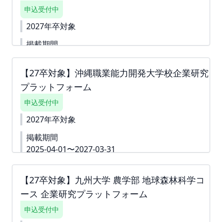
生に公開しない」というチェックボックスへチェッ
申込受付中
クをしてお申込みを進めていただくことも可能で
す。 ※掲載確定後も何度でも編集可能です。 ※ご請
2027年卒対象
求書は掲載が確定した月末に発行いたします。 ツ
ナガリへアップロードいたしますので、ダウンロー
掲載期間
ドいただきご対応をよろしくお願いいたします。
2025-04-07〜2027-03-31
お支払い締切は翌月末でございます。
【27卒対象】沖縄職業能力開発大学校企業研究
詳細資料
https://second-
campus.net/upload/freepage/67d779eb01c30.pdf
プラットフォーム
下書き機能はございません。 「回答内容を学生に公
開しない」というチェック付きの質問は 「ダミー」
申込受付中
や「000」などをご入力いただき、 「回答内容を学
2027年卒対象
生に公開しない」というチェックボックスへチェッ
クをしてお申込みを進めていただくことも可能で
掲載期間
す。 ※掲載確定後も何度でも編集可能です。 ※ご請
2025-04-01〜2027-03-31
求書は掲載が確定した月末に発行いたします。 ツ
ナガリへアップロードいたしますので、ダウンロー
下書き機能はございません。 すぐに入力できない内
ドいただきご対応をよろしくお願いいたします。
容がある場合は、「ダミー」や「000」などをご入
【27卒対象】九州大学 農学部 地球森林科学コ
お支払い締切は翌月末でございます。
力して進んでください。 ※掲載確定後も何度でも編
ース 企業研究プラットフォーム
集可能です。 詳細資料
https://second-
campus.net/upload/freepage/67d120f615ebf.pdf
申込受付中
※ご請求書は掲載が確定した月末に発行いたしま