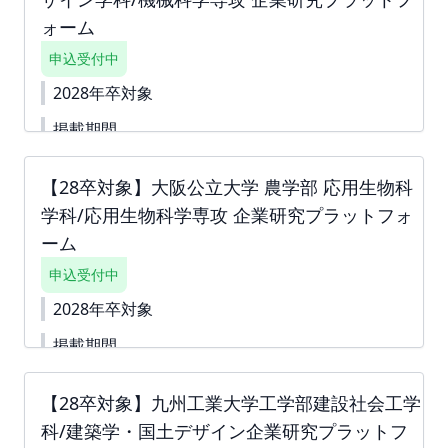
下書き機能はございません。 「回答内容を学生に公
ォーム
開しない」というチェック付きの質問は 「ダミー」
や「000」などをご入力いただき、 「回答内容を学
申込受付中
生に公開しない」というチェックボックスへチェッ
クをしてお申込みを進めていただくことも可能で
2028年卒対象
す。 ※掲載確定後も何度でも編集可能です。 ※ご請
掲載期間
求書は掲載が確定した月末に発行いたします。 ツ
ナガリへアップロードいたしますので、ダウンロー
2026-04-30〜2028-03-31
ドいただきご対応をよろしくお願いいたします。
【28卒対象】大阪公立大学 農学部 応用生物科
下書き機能はございません。 すぐに入力できない内
お支払い締切は翌月末でございます。
容がある場合は、「ダミー」や「000」などをご入力
学科/応用生物科学専攻 企業研究プラットフォ
して進んでください。 ※掲載確定後も何度でも編集
ーム
可能です。 ▼詳細資料
https://second-
campus.net/upload/freepage/69e06d166bae0.pdf
申込受付中
※ご請求書は掲載が確定した月末に発行いたします。
2028年卒対象
掲載期間
2026-04-30〜2028-03-31
【28卒対象】九州工業大学工学部建設社会工学
大阪公立大学 農学部 応用生物科学科/応用生物科学
専攻 企業研究プラットフォームは、本学部学生の採
科/建築学・国土デザイン企業研究プラットフ
用を希望いただける企業様の情報を学生へ届けるこ