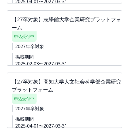
求書は掲載が確定した月末に発行いたします。 ツ
2025-04-01〜2027-03-31
ナガリへアップロードいたしますので、ダウンロー
【文学部・家政学部対象】 詳細資料
ドいただきご対応をよろしくお願いいたします。
https://second-
お支払い締切は翌月末でございます。
【27卒対象】志學館大学企業研究プラットフォ
campus.net/upload/freepage/67861091d1ec3.pdf
ーム
下書き機能はございません。 「回答内容を学生に公
開しない」というチェック付きの質問は 「ダミー」
申込受付中
や「000」などをご入力いただき、 「回答内容を学
生に公開しない」というチェックボックスへチェッ
2027年卒対象
クをしてお申込みを進めていただくことも可能で
掲載期間
す。 ※掲載確定後も何度でも編集可能です。 ※ご請
求書は掲載が確定した月末に発行いたします。 ツ
2025-02-03〜2027-03-31
ナガリへアップロードいたしますので、ダウンロー
下書き機能はございません。 すぐに入力できない内
ドいただきご対応をよろしくお願いいたします。
容がある場合は、「ダミー」や「000」などをご入力
お支払い締切は翌月末でございます。
【27卒対象】高知大学人文社会科学部企業研究
して進んでください。 ※掲載確定後も何度でも編集
プラットフォーム
可能です。 詳細資料
https://second-
campus.net/upload/freepage/676d054d99583.pdf
申込受付中
※ご請求書は掲載が確定した月末に発行いたします。
2027年卒対象
掲載期間
2025-04-01〜2027-03-31