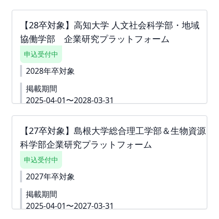
本学の人文社会学部の学生の採用を希望いただける
企業様の情報を学生へ届けることを目的としたサイ
【28卒対象】高知大学 人文社会科学部・地域
トです。本プラットフォームへ掲載いただく企業様
協働学部 企業研究プラットフォーム
の情報を定期的に学生へ発信、記事を更新すること
で、学生の選択肢を広げると同時に、貴社へ興味関
申込受付中
心をもつ機会を提供することを目的としておりま
す。 ▼詳細資料はこちら
https://second-
2028年卒対象
campus.net/upload/freepage/676a11435e90f.pdf
掲載期間
▼特典企画
https://second-
campus.net/upload/freepage/676a1201ddec8.pdf
2025-04-01〜2028-03-31
下書き機能はございません。 「回答内容を学生に公
▼詳細資料はこちら
https://second-
開しない」というチェック付きの質問は 「ダミー」
campus.net/upload/freepage/676a1767bcd78.pdf
や「000」などをご入力いただき、 「回答内容を学
【27卒対象】島根大学総合理工学部＆生物資源
下書き機能はございません。 「回答内容を学生に公
生に公開しない」というチェックボックスへチェッ
科学部企業研究プラットフォーム
開しない」というチェック付きの質問は 「ダミー」
クをしてお申込みを進めていただくことも可能で
や「000」などをご入力いただき、 「回答内容を学
す。 ※掲載確定後も何度でも編集可能です。 ※ご請
申込受付中
生に公開しない」というチェックボックスへチェッ
求書は掲載が確定した月末に発行いたします。 ツ
クをしてお申込みを進めていただくことも可能で
2027年卒対象
ナガリへアップロードいたしますので、ダウンロー
す。 ※掲載確定後も何度でも編集可能です。 ※ご請
ドいただきご対応をよろしくお願いいたします。
掲載期間
求書は掲載が確定した月末に発行いたします。 ツ
お支払い締切は翌月末でございます。
ナガリへアップロードいたしますので、ダウンロー
2025-04-01〜2027-03-31
ドいただきご対応をよろしくお願いいたします。