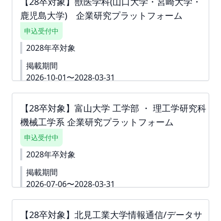
【28卒対象】獣医学科(山口大学・宮崎大学・
下書き機能はございません。 「回答内容を学生に公
鹿児島大学) 企業研究プラットフォーム
開しない」というチェック付きの質問は 「ダミー」
や「000」などをご入力いただき、 「回答内容を学
申込受付中
生に公開しない」というチェックボックスへチェッ
クをしてお申込みを進めていただくことも可能で
2028年卒対象
す。 ※掲載確定後も何度でも編集可能です。 ※ご請
掲載期間
求書は掲載が確定した月末に発行いたします。
2026-10-01〜2028-03-31
▼詳細資料
https://second-
campus.net/upload/freepage/6a38fd48c778e.pdf
【28卒対象】富山大学 工学部 ・ 理工学研究科
※ご請求書は掲載が確定した月末に発行いたしま
機械工学系 企業研究プラットフォーム
す。 下書き機能はございません。 「回答内容を学生
に公開しない」というチェック付きの質問は 「ダミ
申込受付中
ー」や「000」などをご入力いただき、 「回答内容
を学生に公開しない」というチェックボックスへチ
2028年卒対象
ェックをしてお申込みを進めていただくことも可能
掲載期間
です。 ※掲載確定後も何度でも編集可能です。
2026-07-06〜2028-03-31
詳細資料
https://second-
campus.net/upload/freepage/6a2bc242511da.pdf
【28卒対象】北見工業大学情報通信/データサ
※ご請求書は掲載が確定した月末に発行いたします。