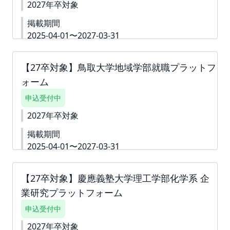
す。
2027年卒対象
掲載期間
2025-04-01〜2027-03-31
詳細資料
https://second-
campus.net/upload/freepage/67ce918f465f3.pdf
【27卒対象】鳥取大学地域学部就職プラットフ
下書き機能はございません。 「回答内容を学生に公
ォーム
開しない」というチェック付きの質問は 「ダミー」
や「000」などをご入力いただき、 「回答内容を学
申込受付中
生に公開しない」というチェックボックスへチェッ
クをしてお申込みを進めていただくことも可能で
2027年卒対象
す。 ※掲載確定後も何度でも編集可能です。 ※ご請
掲載期間
求書は掲載が確定した月末に発行いたします。 ツ
ナガリへアップロードいたしますので、ダウンロー
2025-04-01〜2027-03-31
ドいただきご対応をよろしくお願いいたします。
下書き機能はございません。 すぐに入力できない内
お支払い締切は翌月末でございます。
容がある場合は、「ダミー」や「000」などをご入力
【27卒対象】慶應義塾大学理工学部化学系 企
して進んでください。 ※掲載確定後も何度でも編集
業研究プラットフォーム
可能です。 詳細資料
https://second-
campus.net/upload/freepage/67c56351246a1.pdf
申込受付中
※ご請求書は掲載が確定した月末に発行いたしま
す。
2027年卒対象