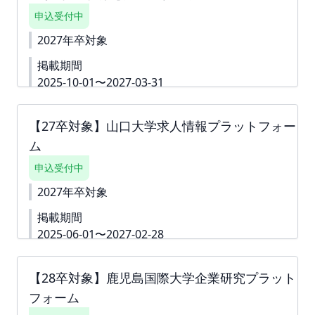
いただく企業様の情報を定期的に学生へ発信、特集
申込受付中
を更新することで、学生の選択肢を広げると同時
に、貴社へ興味関心をもつ機会を提供することを目
2027年卒対象
的としております。 ▼詳細資料
https://second-
掲載期間
campus.net/upload/freepage/68134fafb7a37.pdf
■掲載費：55,000円(税込) ■掲載期間：2025年6月1
2025-10-01〜2027-03-31
日～2027年3月31日 下書き機能はございません。
富山県立大学生物工学科＆医薬品工学科 企業研究プ
すぐに入力できない内容がある場合は、「ダミー」
ラットフォームは本学学生の採用を希望いただける
や「000」などをご入力して進んでください。 ※掲
【27卒対象】山口大学求人情報プラットフォー
企業様の情報を学生へ届けることを目的としたサイ
載確定後も何度でも編集可能です。
ム
トです。本プラットフォームへ掲載いただく企業様
の情報を定期的に学生へ発信、特集を更新すること
申込受付中
で、学生の選択肢を広げると同時に、貴社へ興味関
心をもつ機会を提供することを目的としておりま
2027年卒対象
す。 ▼詳細資料
https://second-
掲載期間
campus.net/upload/freepage/67f7922f77c40.pdf
■掲載費：55,000円(税込) ■掲載期間：掲載確定後
2025-06-01〜2027-02-28
～2026年3月31日 下書き機能はございません。 す
■掲載期間 2025年6月1日～2027年2月28日 ■閲覧
ぐに入力できない内容がある場合は、「ダミー」や
対象 27年卒以降(1年生～3年生) ■掲載費 55,000円
「000」などをご入力して進んでください。 ※掲載
【28卒対象】鹿児島国際大学企業研究プラット
■掲載特典(プラットフォーム対話会) ＜開催日程＞
確定後も何度でも編集可能です。
フォーム
・3月4日(水)［オンライン］ ・3月25日(水)［オンラ
イン］ ・4月23日(木)［対面(常盤キャンパス)］ ・4