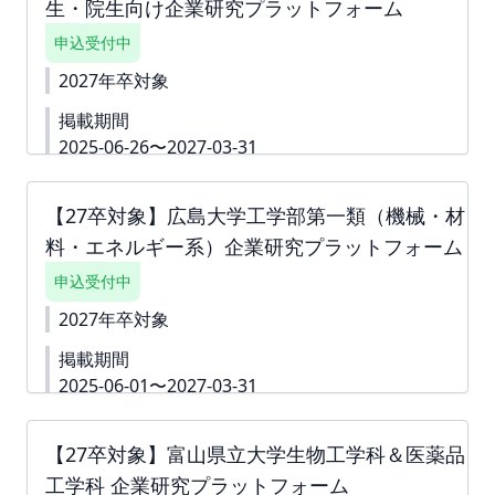
生・院生向け企業研究プラットフォーム
可能です。 詳細資料
https://second-
campus.net/upload/freepage/6840dad7e65f1.pdf
申込受付中
※ご請求書は掲載が確定した月末に発行いたしま
す。
2027年卒対象
掲載期間
2025-06-26〜2027-03-31
下書き機能はございません。 すぐに入力できない内
容がある場合は、「ダミー」や「000」などをご入力
【27卒対象】広島大学工学部第一類（機械・材
して進んでください。 ※掲載確定後も何度でも編集
料・エネルギー系）企業研究プラットフォーム
可能です。 詳細資料
https://second-
campus.net/upload/freepage/682dbad2e6a9e.pdf
申込受付中
※ご請求書は掲載が確定した月末に発行いたします。
2027年卒対象
掲載期間
2025-06-01〜2027-03-31
広島大学工学部第一類（機械・材料・エネルギー
系）企業研究プラットフォームは本学学生の採用を
【27卒対象】富山県立大学生物工学科＆医薬品
希望いただける企業様の情報を学生へ届けることを
工学科 企業研究プラットフォーム
目的としたサイトです。 本プラットフォームへ掲載