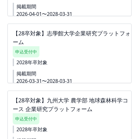
す。 ▼詳細資料
https://second-
掲載期間
campus.net/upload/freepage/69731b502044a.pdf
■掲載費：55,000円(税込) ■掲載期間：2026年10月1
2026-04-01〜2028-03-31
日～2028年3月31日 下書き機能はございません。 す
昨今の就職活動の多様化に伴い、オンラインや対面
ぐに入力できない内容がある場合は、「ダミー」や
で人事担当者様から直接話を聞く機会に加え、本学
「000」などをご入力して進んでください。 ※掲載確
【28卒対象】志學館大学企業研究プラットフォ
学生の採用を希望いただける企業様の情報を学生へ
定後も何度でも編集可能です。
ーム
届けることを目的としたサイトです。本ポータルサ
イトへ掲載いただく企業様の情報を定期的に学生へ
申込受付中
発信、記事を更新することで、学生の選択肢を広げ
ると同時に、貴社へ興味関心をもつ機会を提供する
2028年卒対象
ことを目的としております。 ▼詳細資料はこちら
掲載期間
https://second-
campus.net/upload/freepage/69609ed687d1f.pdf
2026-03-31〜2028-03-31
※ご請求書は掲載が確定した月末に発行いたしま
志學館大学企業研究プラットフォームは本学学生の
す。
採用を希望いただける企業様の情報を学生へ届ける
【28卒対象】九州大学 農学部 地球森林科学コ
ことを目的としたサイトです。 本プラットフォーム
ース 企業研究プラットフォーム
へ掲載いただく企業様の情報を定期的に学生へ発
信、特集を更新することで、学生の選択肢を広げる
申込受付中
と同時に、貴社へ興味関心をもつ機会を提供するこ
とを目的としております。 ▼詳細資料
2028年卒対象
https://second-