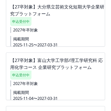
campus.net/upload/freepage/69127d00a2ed0.pdf
開しない」というチェック付きの質問は 「ダミー」
【27卒対象】大分県立芸術文化短期大学企業研
や「000」などをご入力いただき、 「回答内容を学
究プラットフォーム
生に公開しない」というチェックボックスへチェッ
クをしてお申込みを進めていただくことも可能で
申込受付中
す。 ※掲載確定後も何度でも編集可能です。 ※ご請
求書は掲載が確定した月末に発行いたします。 ツ
2027年卒対象
ナガリへアップロードいたしますので、ダウンロー
掲載期間
ドいただきご対応をよろしくお願いいたします。
お支払い締切は翌月末でございます。 詳細資料
2025-11-25〜2027-03-31
https://second-
下書き機能はございません。 すぐに入力できない内
campus.net/upload/freepage/690aa9041c32b.pdf
容がある場合は、「ダミー」や「000」などをご入力
【27卒対象】富山大学工学部/理工学研究科 応
して進んでください。 ※掲載確定後も何度でも編集
用化学コース 企業研究プラットフォーム
可能です。 ▼詳細資料
https://second-
campus.net/upload/freepage/69040c93de90a.pdf
申込受付中
※ご請求書は掲載が確定した月末に発行いたしま
す。
2027年卒対象
掲載期間
2025-11-04〜2027-03-31
詳細資料
https://second-